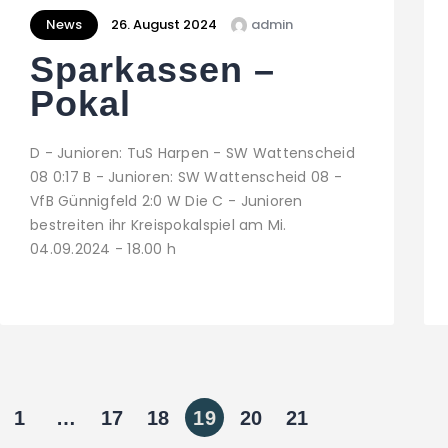
News
26. August 2024
admin
Sparkassen –
Pokal
D - Junioren: TuS Harpen - SW Wattenscheid
08 0:17 B - Junioren: SW Wattenscheid 08 -
VfB Günnigfeld 2:0 W Die C - Junioren
bestreiten ihr Kreispokalspiel am Mi.
04.09.2024 - 18.00 h
1
…
17
18
19
20
21