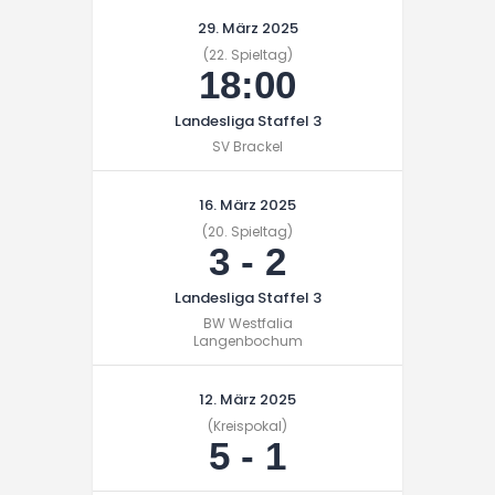
29. März 2025
(22. Spieltag)
18:00
Landesliga Staffel 3
SV Brackel
16. März 2025
(20. Spieltag)
3
-
2
Landesliga Staffel 3
BW Westfalia
Langenbochum
12. März 2025
(Kreispokal)
5
-
1