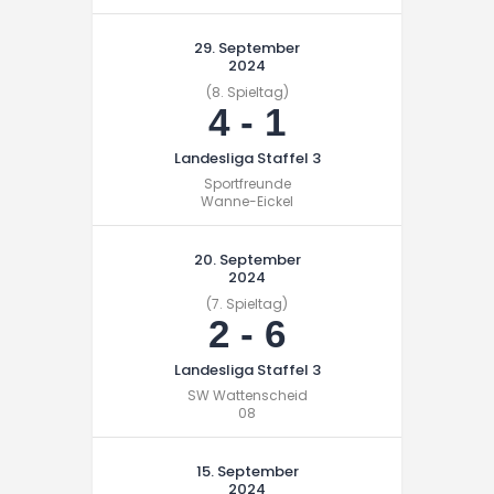
29. September
2024
(8. Spieltag)
4
-
1
Landesliga Staffel 3
Sportfreunde
Wanne-Eickel
20. September
2024
(7. Spieltag)
2
-
6
Landesliga Staffel 3
SW Wattenscheid
08
15. September
2024