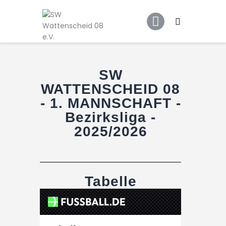
Home
Leitbild
Aktuelles
Verein
SW
Senioren
WATTENSCHEID 08
- 1. MANNSCHAFT -
Junioren
Bezirksliga -
Unsere Partner
2025/2026
Kontakt
Datenschutz / Impressum
Tabelle