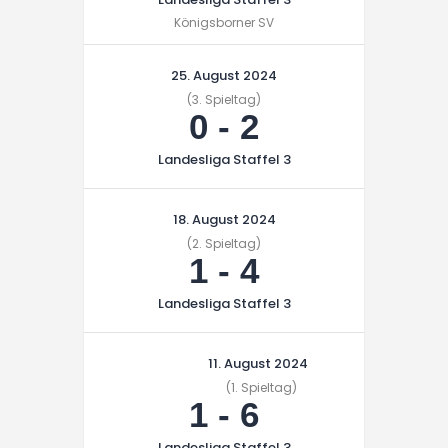
Königsborner SV
25. August 2024
(3. Spieltag)
0
-
2
Landesliga Staffel 3
18. August 2024
(2. Spieltag)
1
-
4
Landesliga Staffel 3
11. August 2024
(1. Spieltag)
1
-
6
Landesliga Staffel 3