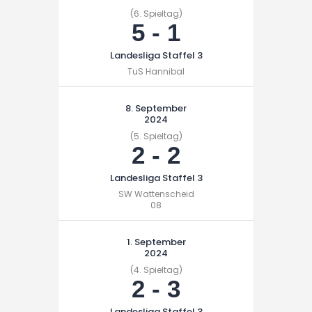
(6. Spieltag)
5
-
1
Landesliga Staffel 3
TuS Hannibal
8. September
2024
(5. Spieltag)
2
-
2
Landesliga Staffel 3
SW Wattenscheid
08
1. September
2024
(4. Spieltag)
2
-
3
Landesliga Staffel 3