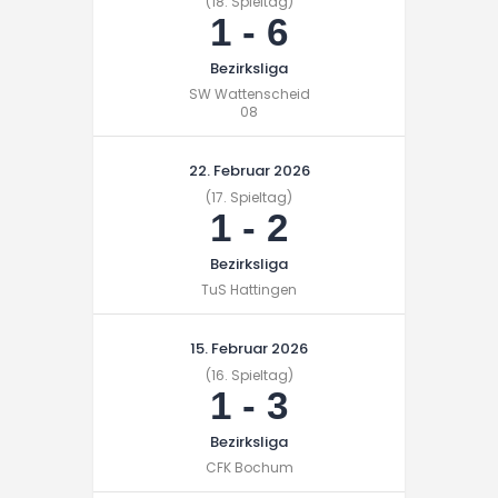
(18. Spieltag)
1
-
6
Bezirksliga
SW Wattenscheid
08
22. Februar 2026
(17. Spieltag)
1
-
2
Bezirksliga
TuS Hattingen
15. Februar 2026
(16. Spieltag)
1
-
3
Bezirksliga
CFK Bochum