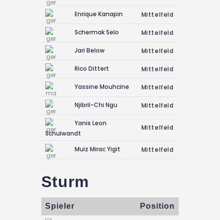
Enrique Kanapin
Mittelfeld
Schermak Selo
Mittelfeld
Jari Below
Mittelfeld
Rico Dittert
Mittelfeld
Yassine Mouhcine
Mittelfeld
Njibril-Chi Ngu
Mittelfeld
Yanis Leon
Mittelfeld
Schulwandt
Muiz Mirac Yigit
Mittelfeld
Sturm
Spieler
Position