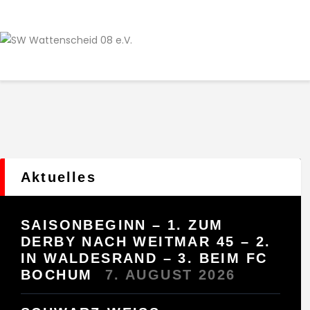
Home
Leitbild
Aktuelles
Verein
Senioren
Junioren
Unsere Partner
Kontakt
Aktuelles
Datenschutz / Impressum
SAISONBEGINN – 1. ZUM
DERBY NACH WEITMAR 45 – 2.
IN WALDESRAND – 3. BEIM FC
BOCHUM
7. AUGUST 2026