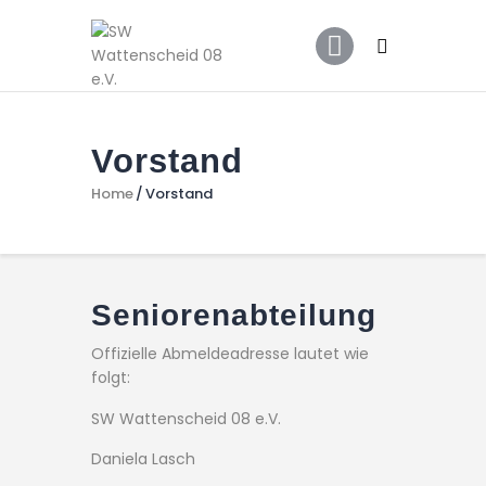
Home
Leitbild
Aktuelles
Verein
Vorstand
Senioren
Home
Vorstand
Junioren
Unsere Partner
Kontakt
Seniorenabteilung
Datenschutz / Impressum
Offizielle Abmeldeadresse lautet wie
folgt:
SW Wattenscheid 08 e.V.
Daniela Lasch