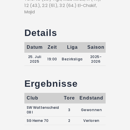
1:2 (43.), 2:2 (61.), 3:2 (64.) El-Chakif,
Majid
Details
Datum
Zeit
Liga
Saison
Spie
25. Juli
2025-
19:00
Bezirksliga
Freundsch
2025
2026
Ergebnisse
Club
Tore
Endstand
SW Wattenscheid
3
Gewonnen
08 I
SG Herne 70
2
Verloren