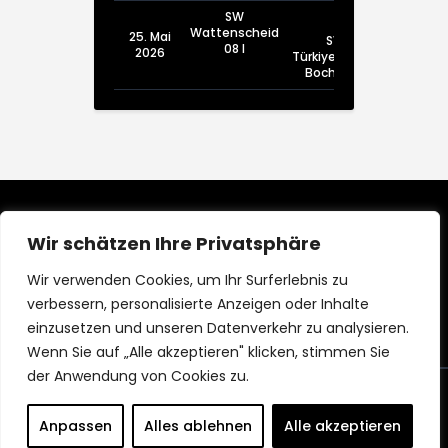
SW
Wattenscheid
25. Mai
SV
08 I
2026
Türkiyemspor
Bochum I
Wir schätzen Ihre Privatsphäre
Wir verwenden Cookies, um Ihr Surferlebnis zu
verbessern, personalisierte Anzeigen oder Inhalte
einzusetzen und unseren Datenverkehr zu analysieren.
Wenn Sie auf „Alle akzeptieren" klicken, stimmen Sie
der Anwendung von Cookies zu.
Copyright © SW Wattenscheid 08 e.V. |
Anpassen
Alles ablehnen
Alle akzeptieren
Impressum
|
Datenschutz