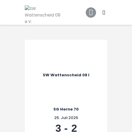
Home
Leitbild
Aktuelles
Verein
Senioren
Junioren
Unsere Partner
SW Wattenscheid 08 I
Kontakt
Datenschutz / Impressum
SG Herne 70
25. Juli 2025
3
-
2