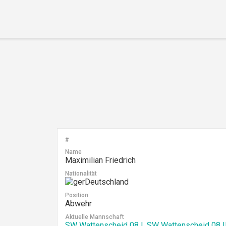
Home
Leitbild
Aktuelles
Verein
Senioren
Junioren
Unsere Partner
Kontakt
#
Datenschutz / Impressum
Name
Maximilian Friedrich
Nationalität
Deutschland
Position
Abwehr
Aktuelle Mannschaft
SW Wattenscheid 08 I
,
SW Wattenscheid 08 I