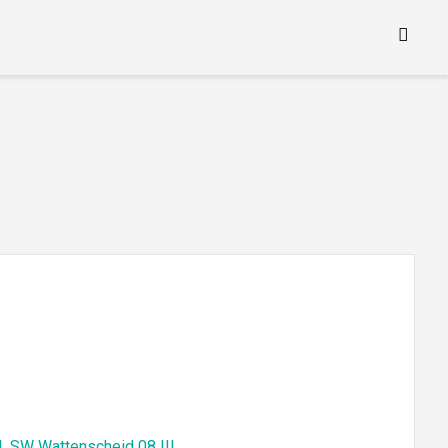
I
,
SW Wattenscheid 08 III