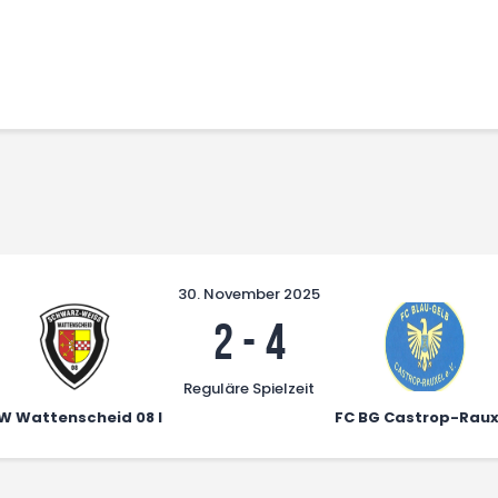
Home
Leitbild
Aktuelles
Verein
Senioren
Junioren
Unsere Partner
Kontakt
30. November 2025
Datenschutz / Impressum
2
-
4
Reguläre Spielzeit
W Wattenscheid 08 I
FC BG Castrop-Raux