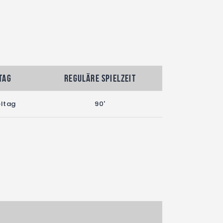
tag
Reguläre Spielzeit
eltag
90'