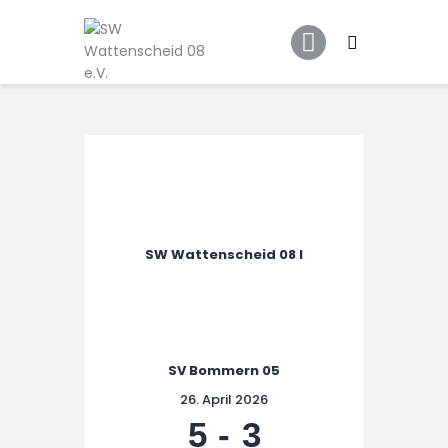
Home
Leitbild
Aktuelles
Verein
Senioren
Junioren
Unsere Partner
SW Wattenscheid 08 I
Kontakt
Datenschutz / Impressum
SV Bommern 05
26. April 2026
5
-
3