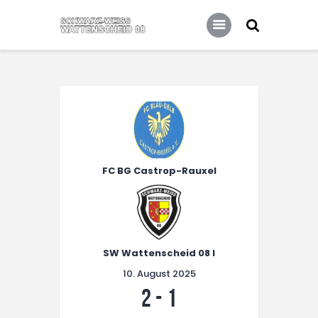
Home
Leitbild
Aktuelles
Verein
Senioren
Junioren
Unsere Partner
FC BG Castrop-Rauxel
Kontakt
Datenschutz / Impressum
SW Wattenscheid 08 I
10. August 2025
2
-
1