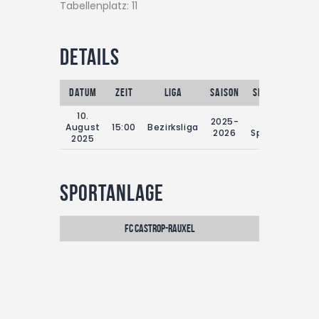
Tabellenplatz: 11
Details
Datum
Zeit
Liga
Saison
Spieltag
Reg
10.
2025-
1.
August
15:00
Bezirksliga
2026
Spieltag
2025
Sportanlage
FC Castrop-Rauxel