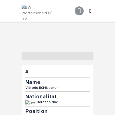
Home
Leitbild
Aktuelles
Verein
Senioren
Junioren
Unsere Partner
Kontakt
#
Datenschutz / Impressum
Name
Vittorio Bühlbecker
Nationalität
Deutschland
Position