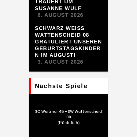
TRAUERT UM
SUSANNE WULF
6. AUGUST 2026
SCHWARZ WEISS W
ATTENSCHEID 08 G
RATULIERT UNSEREN G
EBURTSTAGSKINDERN
IM AUGUST!
3. AUGUST 2026
Nächste Spiele
SC Weitmar 45 - SW Wattenscheid
08
(Pünktlich)