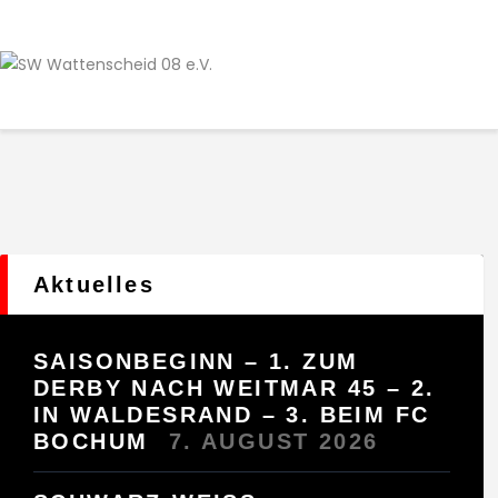
Home
Leitbild
Aktuelles
Verein
Senioren
Junioren
Unsere Partner
Kontakt
Aktuelles
Datenschutz / Impressum
SAISONBEGINN – 1. ZUM
DERBY NACH WEITMAR 45 – 2.
IN WALDESRAND – 3. BEIM FC
BOCHUM
7. AUGUST 2026