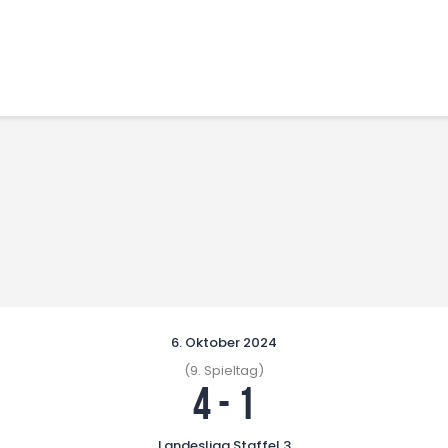
Home
Leitbild
Aktuelles
Verein
Senioren
Junioren
Unsere Partner
Kontakt
Datenschutz / Impressum
6. Oktober 2024
(9. Spieltag)
4
-
1
Landesliga Staffel 3