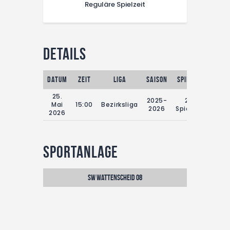
Reguläre Spielzeit
Details
Datum
Zeit
Liga
Saison
Spieltag
Regul
25.
2025-
29.
Mai
15:00
Bezirksliga
2026
Spieltag
2026
Sportanlage
SW Wattenscheid 08