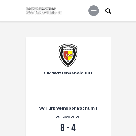
Home
Leitbild
Aktuelles
Verein
Senioren
Junioren
Unsere Partner
SW Wattenscheid 08 I
Kontakt
Datenschutz / Impressum
SV Türkiyemspor Bochum I
25. Mai 2026
8
-
4