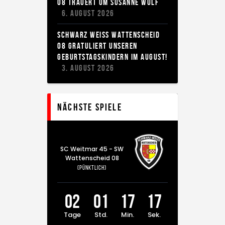
08 TRAUERT UM SUSANNE WULF
6. AUGUST 2026
SCHWARZ WEISS WATTENSCHEID 0
8 GRATULIERT UNSEREN G
EBURTSTAGSKINDERN IM AUGUST!
3. AUGUST 2026
Nächste Spiele
SC Weitmar 45 - SW
Wattenscheid 08
(Pünktlich)
02
01
17
17
Tage
Std.
Min.
Sek.