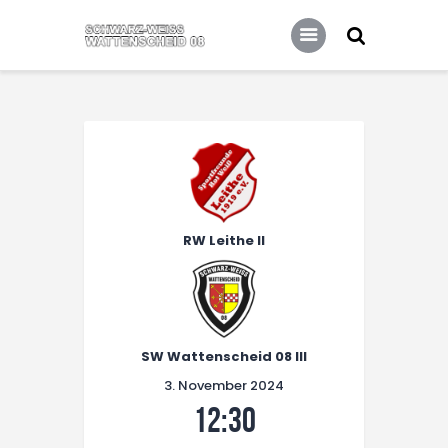
Home
Leitbild
Aktuelles
Verein
Senioren
Junioren
Unsere Partner
RW Leithe II
Kontakt
Datenschutz / Impressum
SW Wattenscheid 08 III
3. November 2024
12:30