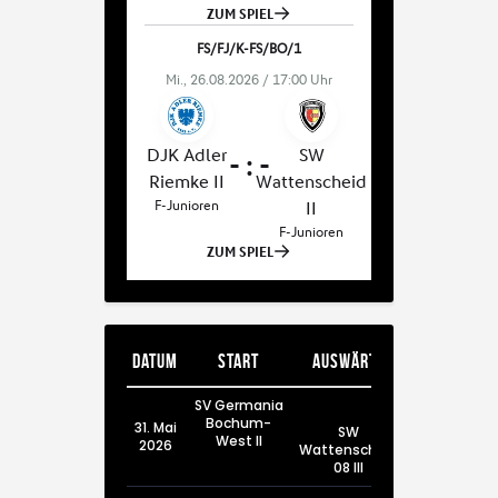
Datum
Start
Auswärts
SV Germania
Bochum-
31. Mai
SW
West II
2026
Wattenscheid
08 III