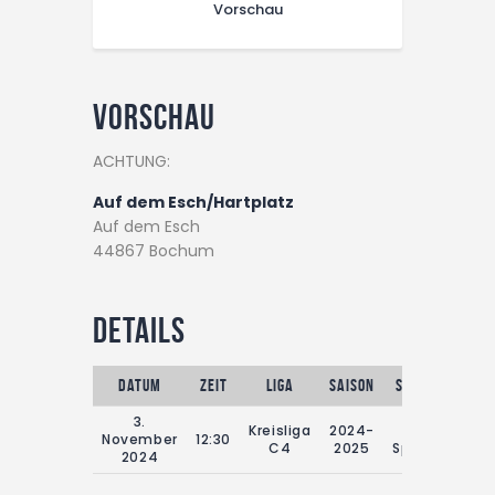
Vorschau
Vorschau
ACHTUNG:
Auf dem Esch/Hartplatz
Auf dem Esch
44867 Bochum
Details
Datum
Zeit
Liga
Saison
Spieltag
Reg
3.
Kreisliga
2024-
13.
November
12:30
C4
2025
Spieltag
2024