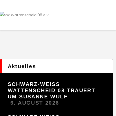
Home
Leitbild
Aktuelles
Verein
Senioren
Junioren
Unsere Partner
Kontakt
Aktuelles
Datenschutz / Impressum
SCHWARZ-WEISS
WATTENSCHEID 08 TRAUERT
UM SUSANNE WULF
6. AUGUST 2026