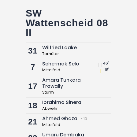
SW
Wattenscheid 08
II
Wilfried Laake
31
Torhüter
Schermak Selo
46'
7
18'
Mittelfeld
Amara Tunkara
17
Trawally
Sturm
Ibrahima Sinera
18
Abwehr
Ahmed Ghazal
10
21
Mittelfeld
Umaru Dembaka