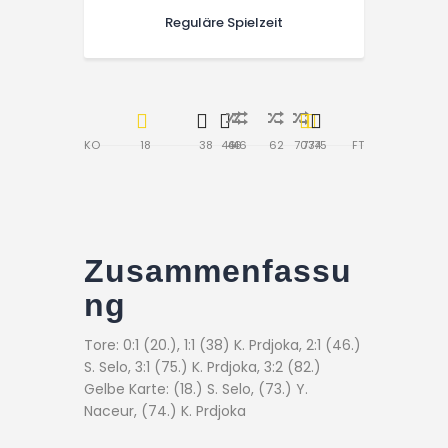
Reguläre Spielzeit
18
38
46
46
46
62
70
73
74
75
KO
FT
Zusammenfassu
ng
Tore: 0:1 (20.), 1:1 (38) K. Prdjoka, 2:1 (46.)
S. Selo, 3:1 (75.) K. Prdjoka, 3:2 (82.)
Gelbe Karte: (18.) S. Selo, (73.) Y.
Naceur, (74.) K. Prdjoka