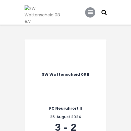
Home
Leitbild
Aktuelles
Verein
Senioren
Junioren
Unsere Partner
SW Wattenscheid 08 II
Kontakt
Datenschutz / Impressum
FC Neuruhrort II
25. August 2024
3
-
2