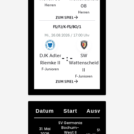
Datum
Start
Auswärts
SV Germania
Bochum-
31. Mai
SW
West II
2026