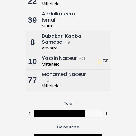
22
Mittelfeld
Abdulkareem
39
Ismail
Sturm
Bubakari Kabba
8
Samasa
9
Abwehr
Yassin Naceur
21
10
73'
Mittelfeld
Mohamed Naceur
77
15
Mittelfeld
Tore
3
1
Gelbe Karte