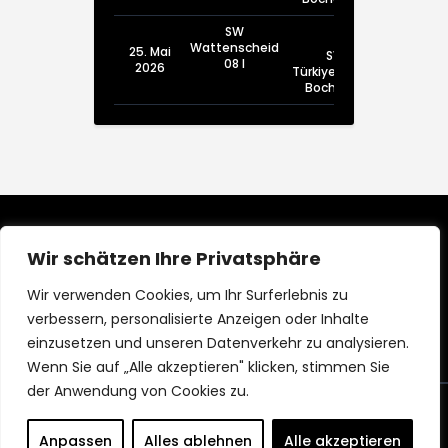
SW
Wattenscheid
25. Mai
SV
08 I
2026
Türkiyemspor
Bochum I
Wir schätzen Ihre Privatsphäre
Wir verwenden Cookies, um Ihr Surferlebnis zu
verbessern, personalisierte Anzeigen oder Inhalte
einzusetzen und unseren Datenverkehr zu analysieren.
Wenn Sie auf „Alle akzeptieren" klicken, stimmen Sie
der Anwendung von Cookies zu.
Copyright © SW Wattenscheid 08 e.V. |
Anpassen
Alles ablehnen
Alle akzeptieren
Impressum
|
Datenschutz