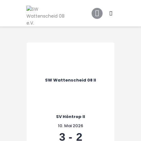
Home
Leitbild
Aktuelles
Verein
Senioren
Junioren
Unsere Partner
SW Wattenscheid 08 II
Kontakt
Datenschutz / Impressum
SV Höntrop II
10. Mai 2026
3
-
2