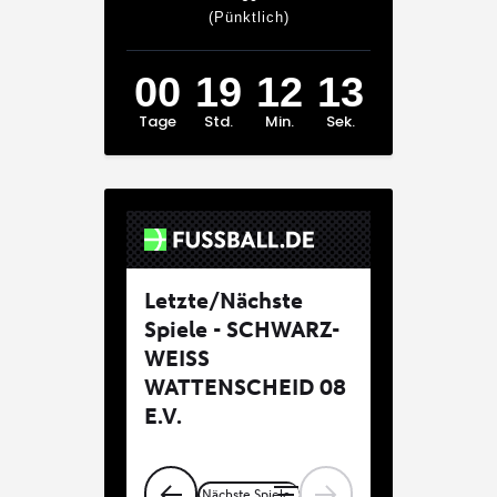
(Pünktlich)
00
19
12
13
Tage
Std.
Min.
Sek.