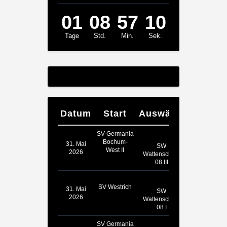
01
08
57
10
Tage
Std.
Min.
Sek.
Datum
Start
Auswärts
SV Germania
Bochum-
31. Mai
SW
West II
2026
Wattenscheid
08 III
SV Westrich
31. Mai
SW
2026
Wattenscheid
08 I
SV Germania