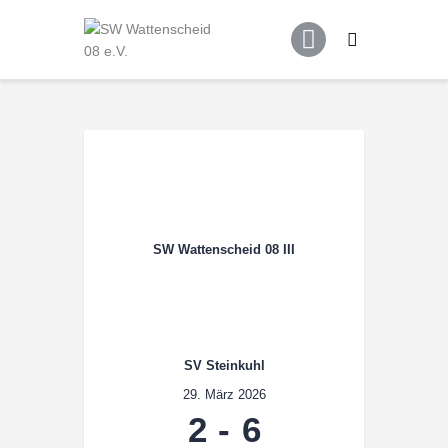
Home
Leitbild
Aktuelles
Verein
Senioren
Junioren
Unsere Partner
SW Wattenscheid 08 III
Kontakt
Datenschutz / Impressum
SV Steinkuhl
29. März 2026
2
-
6