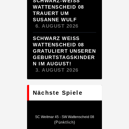
SCHWARZ-WEISS
WATTENSCHEID 08
TRAUERT UM
SUSANNE WULF
6. AUGUST 2026
SCHWARZ WEISS W
ATTENSCHEID 08 G
RATULIERT UNSEREN G
EBURTSTAGSKINDERN
IM AUGUST!
3. AUGUST 2026
Nächste Spiele
SC Weitmar 45 - SW Wattenscheid 08
(Pünktlich)