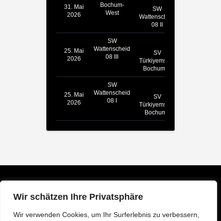
Bochum-
31. Mai
SW
West
2026
Wattenscheid
08 II
SW
Wattenscheid
25. Mai
SV
08 III
2026
Türkiyemspor
Bochum III
SW
Wattenscheid
25. Mai
SV
08 I
2026
Türkiyemspor
Bochum I
Wir schätzen Ihre Privatsphäre
Wir verwenden Cookies, um Ihr Surferlebnis zu verbessern,