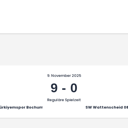
Home
Leitbild
Aktuelles
Verein
Senioren
Junioren
Unsere Partner
Kontakt
9. November 2025
Datenschutz / Impressum
9
-
0
Reguläre Spielzeit
ürkiyemspor Bochum III
SW Wattenscheid 08 