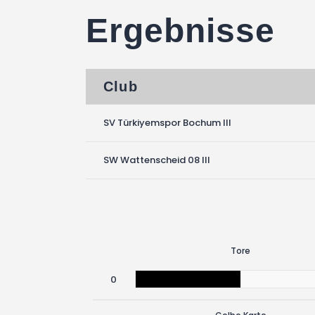
Ergebnisse
Club
SV Türkiyemspor Bochum III
SW Wattenscheid 08 III
Tore
0