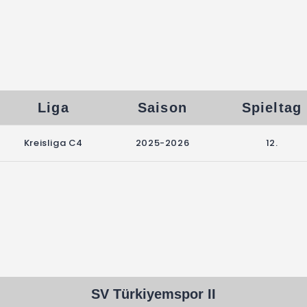
Liga
Saison
Spieltag
Kreisliga C4
2025-2026
12.
SV Türkiyemspor II