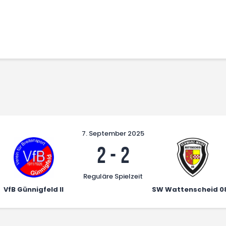
Home
Leitbild
Aktuelles
Verein
Senioren
Junioren
Unsere Partner
Kontakt
7. September 2025
Datenschutz / Impressum
2
-
2
Reguläre Spielzeit
VfB Günnigfeld II
SW Wattenscheid 08 