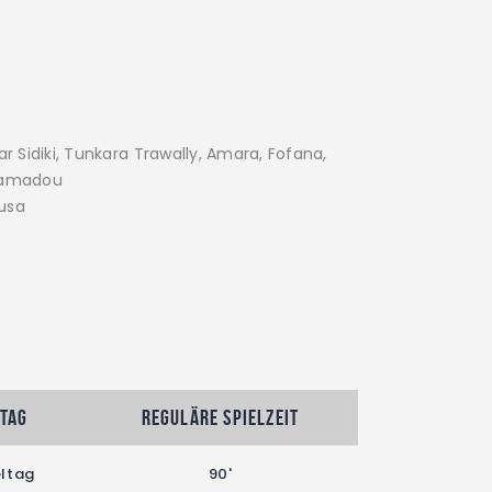
r Sidiki, Tunkara Trawally, Amara, Fofana,
hamadou
usa
ltag
Reguläre Spielzeit
eltag
90'