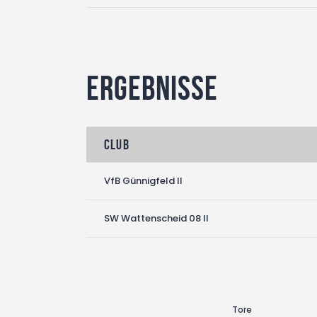
Ergebnisse
Club
VfB Günnigfeld II
SW Wattenscheid 08 II
Tore