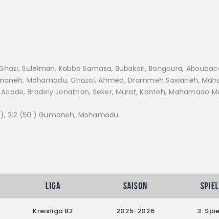
a, Ghazi, Suleiman, Kabba Samasa, Bubakari, Bangoura, Aboubaca
umaneh, Mohamadu, Ghazal, Ahmed, Drammeh Sawaneh, Ma
 Adade, Bradely Jonathan, Seker, Murat, Kanteh, Mahamado M
1 (47.), 2:2 (50.) Gumaneh, Mohamadu
Liga
Saison
Spie
Kreisliga B2
2025-2026
3. Spi