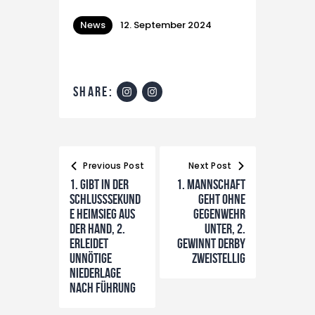
News
12. September 2024
share:
Beitragsnavigation
Previous Post
Next Post
1. gibt in der
1. Mannschaft
Schlußsekund
geht ohne
e Heimsieg aus
Gegenwehr
der Hand, 2.
unter, 2.
erleidet
gewinnt Derby
unnötige
zweistellig
Niederlage
nach Führung