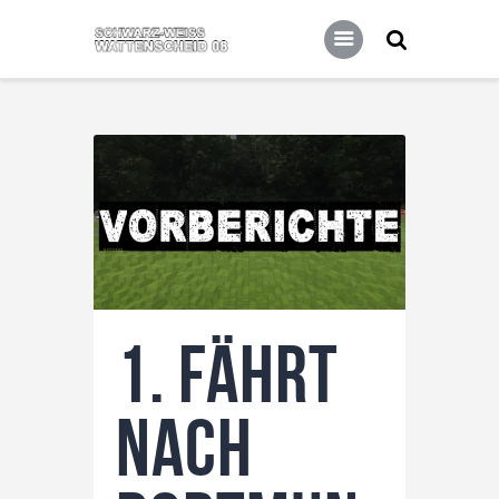
Home
Leitbild
Aktuelles
Verein
Senioren
Junioren
Unsere Partner
Kontakt
1. fährt
Datenschutz / Impressum
nach