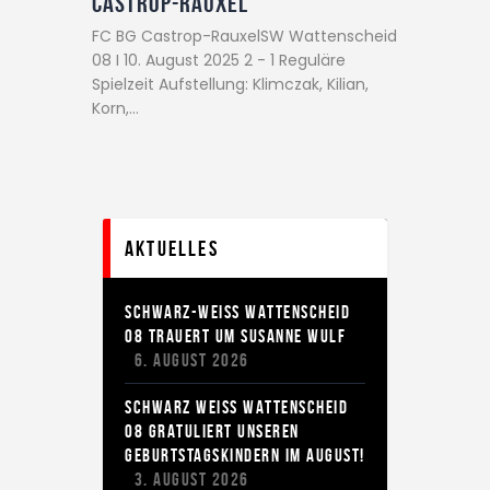
Castrop-Rauxel
FC BG Castrop-RauxelSW Wattenscheid
08 I 10. August 2025 2 - 1 Reguläre
Spielzeit Aufstellung: Klimczak, Kilian,
Korn,…
Aktuelles
SCHWARZ-WEISS WATTENSCHEID
08 TRAUERT UM SUSANNE WULF
6. AUGUST 2026
SCHWARZ WEISS WATTENSCHEID 0
8 GRATULIERT UNSEREN G
EBURTSTAGSKINDERN IM AUGUST!
3. AUGUST 2026