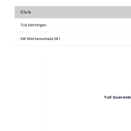
Club
TuS Hattingen
SW Wattenscheid 08 I
TuS Querenbu