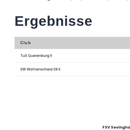
Ergebnisse
Club
TuS Querenburg II
SW Wattenscheid 08 II
FSV Sevingh