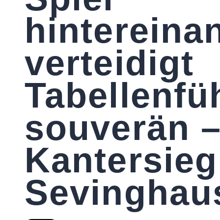
hintereinan
verteidigt
Tabellenfü
souverän –
Kantersieg
Sevinghau