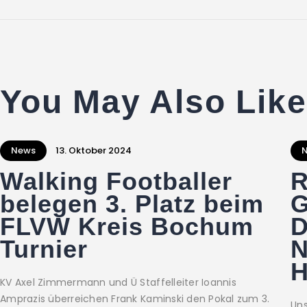
You May Also Like
News
13. Oktober 2024
Walking Footballer
R
belegen 3. Platz beim
G
FLVW Kreis Bochum
D
Turnier
N
H
KV Axel Zimmermann und Ü Staffelleiter Ioannis
Amprazis überreichen Frank Kaminski den Pokal zum 3.
Uns