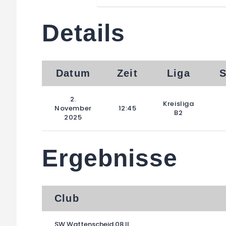
Details
Datum
Zeit
Liga
S
2.
Kreisliga
November
12:45
B2
2025
Ergebnisse
Club
SW Wattenscheid 08 II