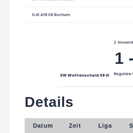
DJK AfB 06 Bochum
2. Novem
1
Reguläre 
SW Wattenscheid 08 III
Details
Datum
Zeit
Liga
S