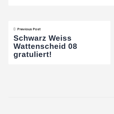
Beitragsnaviga
Previous Post
Schwarz Weiss
Wattenscheid 08
gratuliert!