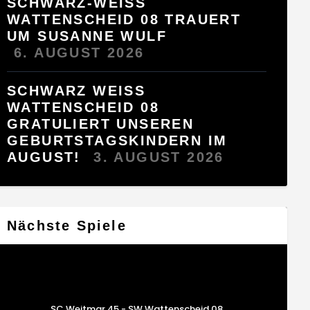
SCHWARZ-WEISS
WATTENSCHEID 08 TRAUERT
UM SUSANNE WULF
6. AUGUST 2026
SCHWARZ WEISS W
ATTENSCHEID 08 G
RATULIERT UNSEREN G
EBURTSTAGSKINDERN IM A
UGUST!
3. AUGUST 2026
Nächste Spiele
SC Weitmar 45 - SW Wattenscheid 08