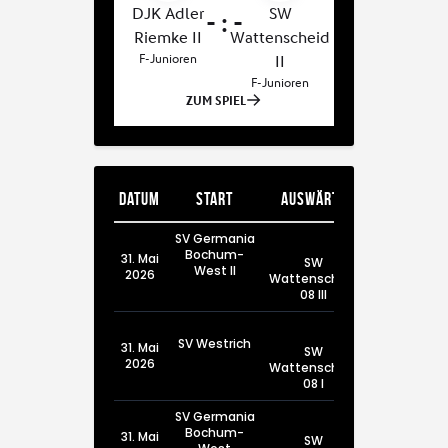
Datum
Start
Auswärts
SV Germania
Bochum-
31. Mai
SW
West II
2026
Wattenscheid
08 III
SV Westrich
31. Mai
SW
2026
Wattenscheid
08 I
SV Germania
Bochum-
31. Mai
SW