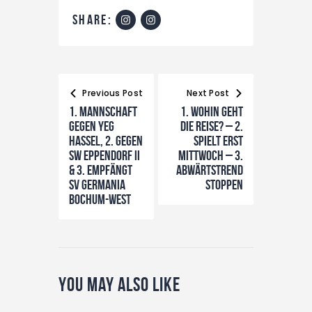
share:
Beitragsnavigation
Previous Post
Next Post
1. Mannschaft
1. Wohin geht
gegen YEG
die Reise? – 2.
Hassel, 2. gegen
spielt erst
SW Eppendorf II
Mittwoch – 3.
& 3. empfängt
Abwärtstrend
SV Germania
stoppen
Bochum-West
You May Also Like