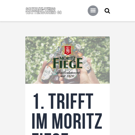
Home
Leitbild
Aktuelles
Verein
Senioren
Junioren
Unsere Partner
Kontakt
1. trifft
Datenschutz / Impressum
im Moritz