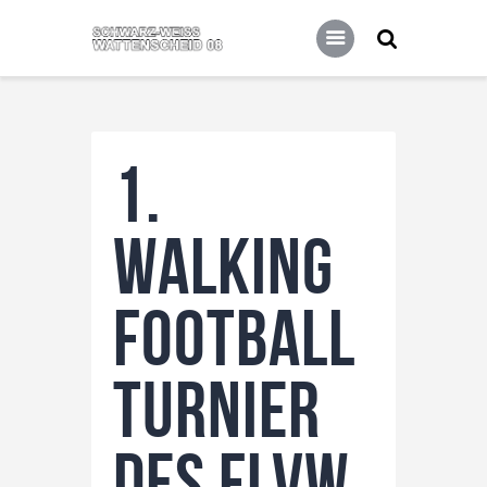
Home
Leitbild
Aktuelles
Verein
1.
Senioren
Junioren
Walking
Unsere Partner
Kontakt
Football
Datenschutz / Impressum
Turnier
des FLVW