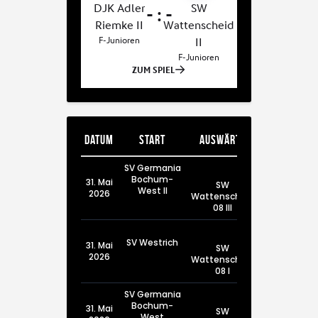
Datum
Start
Auswärts
SV Germania
Bochum-
31. Mai
SW
West II
2026
Wattenscheid
08 III
SV Westrich
31. Mai
SW
2026
Wattenscheid
08 I
SV Germania
Bochum-
31. Mai
SW
West