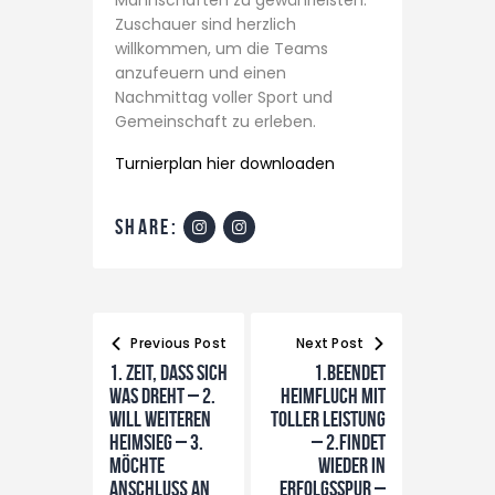
Mannschaften zu gewährleisten.
Zuschauer sind herzlich
willkommen, um die Teams
anzufeuern und einen
Nachmittag voller Sport und
Gemeinschaft zu erleben.
Turnierplan hier downloaden
share:
Beitragsnavigation
Previous Post
Next Post
1. Zeit, dass sich
1.beendet
was dreht – 2.
Heimfluch mit
will weiteren
toller Leistung
Heimsieg – 3.
– 2.findet
möchte
wieder in
Anschluß an
Erfolgsspur –