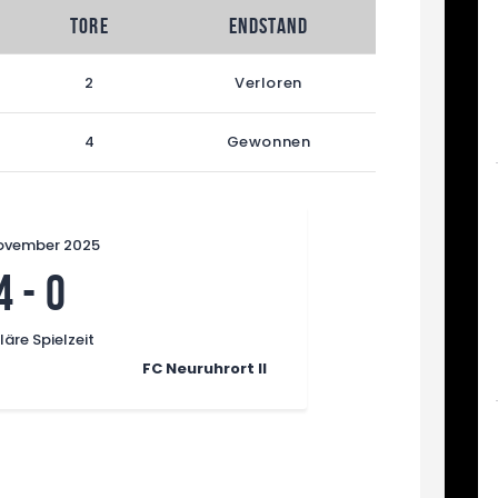
Tore
Endstand
2
Verloren
4
Gewonnen
ovember 2025
4
-
0
äre Spielzeit
FC Neuruhrort II