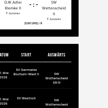
atum
Start
Auswärts
SV Germania
1. Mai
SW
Bochum-West II
2026
Wattenscheid
08 III
SV Westrich
1. Mai
SW
2026
Wattenscheid