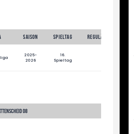
a
Saison
Spieltag
Reguläre Spielzeit
2025-
16.
liga
90'
2026
Spieltag
ttenscheid 08