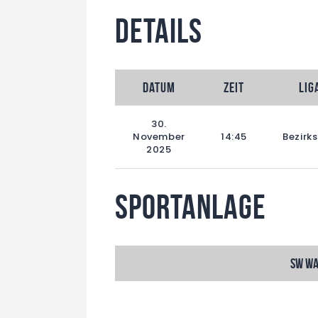
Details
Datum
Zeit
Lig
30.
November
14:45
Bezirks
2025
Sportanlage
SW Wa