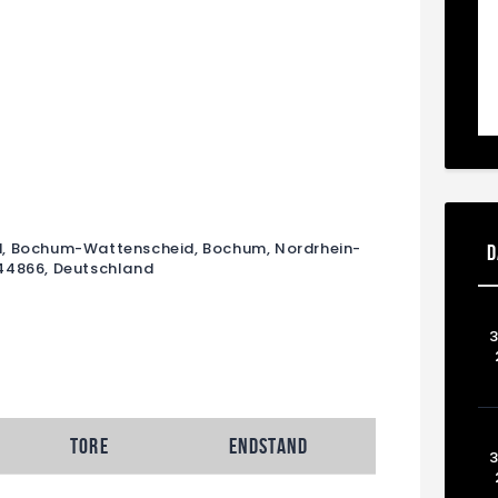
d, Bochum-Wattenscheid, Bochum, Nordrhein-
D
44866, Deutschland
3
Tore
Endstand
3