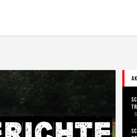
Home
Leitbild
Aktuelles
Verein
Senioren
Junioren
Unsere Partner
Kontakt
A
Datenschutz / Impressum
S
T
SC