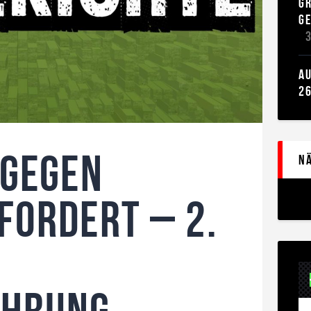
RA
E
A
2
 gegen
Nä
fordert – 2.