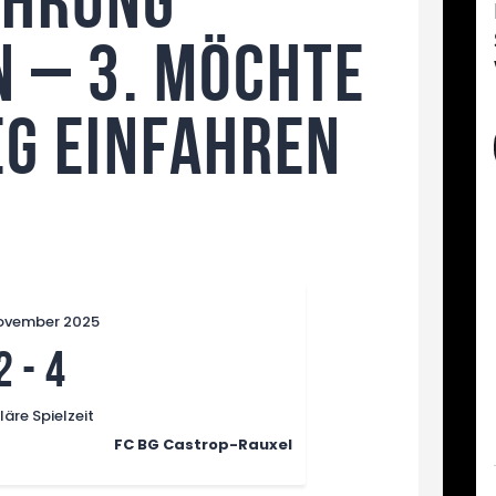
ührung
n – 3. möchte
eg einfahren
ovember 2025
2
-
4
äre Spielzeit
FC BG Castrop-Rauxel