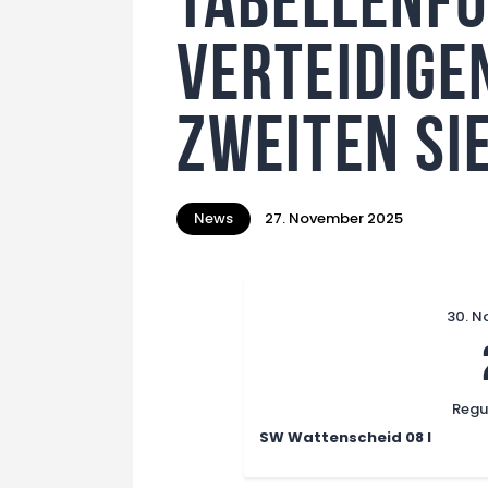
Tabellenf
verteidige
zweiten Si
News
27. November 2025
30. N
Regul
SW Wattenscheid 08 I