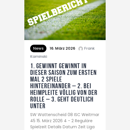
News
16. März 2026
Frank
Kaminski
1. gewinnt gewinnt in
dieser Saison zum ersten
Mal 2 Spiele
hintereinander – 2. bei
Heimpleite völlig von der
Rolle – 3. geht deutlich
unter
SW Wattenscheid 08 ISC Weitmar
45 15. März 2026 4 - 2 Reguläre
Spielzeit Details Datum Zeit Liga