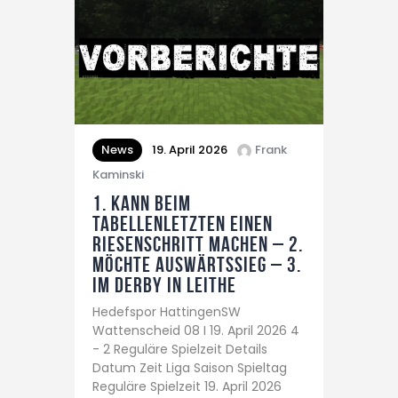
News
19. April 2026
Frank
Kaminski
1. kann beim
Tabellenletzten einen
Riesenschritt machen – 2.
möchte Auswärtssieg – 3.
im Derby in Leithe
Hedefspor HattingenSW
Wattenscheid 08 I 19. April 2026 4
- 2 Reguläre Spielzeit Details
Datum Zeit Liga Saison Spieltag
Reguläre Spielzeit 19. April 2026