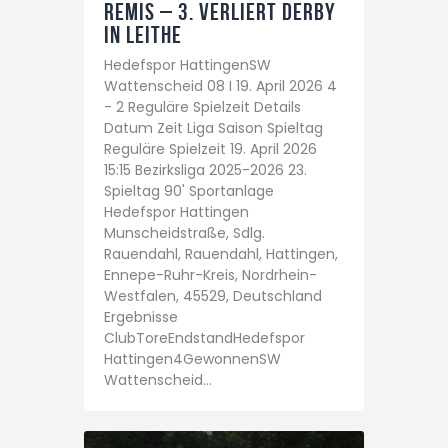
Remis – 3. verliert Derby
in Leithe
Hedefspor HattingenSW
Wattenscheid 08 I 19. April 2026 4
- 2 Reguläre Spielzeit Details
Datum Zeit Liga Saison Spieltag
Reguläre Spielzeit 19. April 2026
15:15 Bezirksliga 2025-2026 23.
Spieltag 90' Sportanlage
Hedefspor Hattingen
Munscheidstraße, Sdlg.
Rauendahl, Rauendahl, Hattingen,
Ennepe-Ruhr-Kreis, Nordrhein-
Westfalen, 45529, Deutschland
Ergebnisse
ClubToreEndstandHedefspor
Hattingen4GewonnenSW
Wattenscheid…