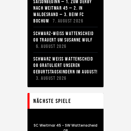
SAISONBEGINN – 1. ZUM DERBY
NACH WEITMAR 45 – 2. IN
WALDESRAND – 3. BEIM FC
BOCHUM
7. AUGUST 2026
SCHWARZ-WEISS WATTENSCHEID
08 TRAUERT UM SUSANNE WULF
6. AUGUST 2026
SCHWARZ WEISS WATTENSCHEID 0
8 GRATULIERT UNSEREN G
EBURTSTAGSKINDERN IM AUGUST!
3. AUGUST 2026
Nächste Spiele
SC Weitmar 45 - SW Wattenscheid
08