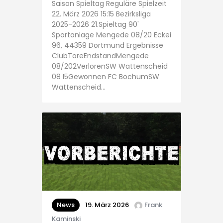
Saison Spieltag Reguläre Spielzeit
22. März 2026 15:15 Bezirksliga
2025-2026 21.Spieltag 90'
Sportanlage Mengede 08/20 Eckei
96, 44359 Dortmund Ergebnisse
ClubToreEndstandMengede
08/202VerlorenSW Wattenscheid
08 I5Gewonnen FC BochumSW
Wattenscheid…
News
19. März 2026
Frank
Kaminski