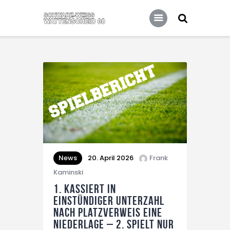
Home
Leitbild
Aktuelles
Verein
Senioren
Junioren
Unsere Partner
Kontakt
News
20. April 2026
Frank
Datenschutz / Impressum
Kaminski
1. kassiert in
einstündiger Unterzahl
nach Platzverweis eine
Niederlage – 2. spielt nur