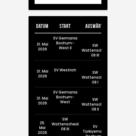
Datum
Start
Auswärts
SV Germania
Bochum-
31. Mai
SW
West II
2026
Wattenscheid
08 III
SV Westrich
31. Mai
SW
2026
Wattenscheid
08 I
SV Germania
Bochum-
31. Mai
SW
West
2026
Wattenscheid
08 II
SW
25.
Wattenscheid
SV
Mai
08 III
Türkiyemspor
2026