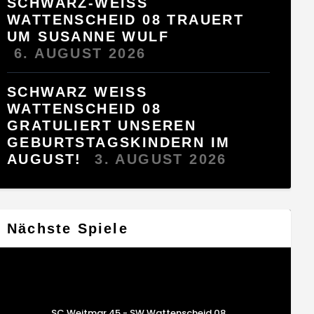
SCHWARZ-WEISS
WATTENSCHEID 08 TRAUERT
UM SUSANNE WULF
6. AUGUST 2026
SCHWARZ WEISS W
ATTENSCHEID 08 G
RATULIERT UNSEREN G
EBURTSTAGSKINDERN IM A
UGUST!
3. AUGUST 2026
Nächste Spiele
SC Weitmar 45 - SW Wattenscheid 08