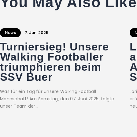
You May Also Like
News
7. Juni 2025
Turniersieg! Unsere
L
Walking Footballer
a
triumphieren beim
A
SSV Buer
S
Was für ein Tag für unsere Walking Football
Lor
Mannschaft! Am Samstag, den 07. Juni 2025, folgte
erf
unser Team der…
ne