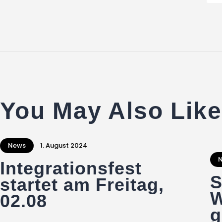
You May Also Like
News
1. August 2024
Integrationsfest
S
startet am Freitag,
W
02.08
g