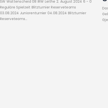
SW Wattenscheid 08 IRW Leithe 2. August 2024 6 - 0
Reguläre Spielzeit Blitzturnier Reserveteams
Das
03.08.2024 Juniorenturnier 04.08.2024 Blitzturnier
Geb
Reserveteams…
Gje