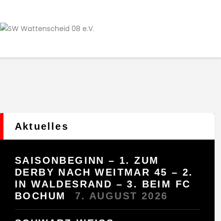
Home
Leitbild
Aktuelles
Verein
Senioren
Junioren
Unsere Partner
Kontakt
Aktuelles
Datenschutz / Impressum
SAISONBEGINN – 1. ZUM
DERBY NACH WEITMAR 45 – 2.
IN WALDESRAND – 3. BEIM FC
BOCHUM
7. AUGUST 2026