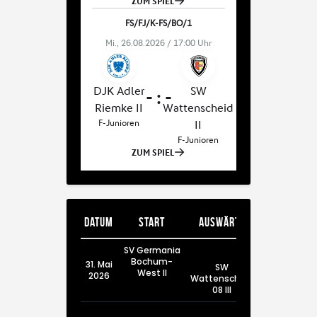
Datum
Start
Auswärts
SV Germania
Bochum-
31. Mai
SW
West II
2026
Wattenscheid
08 III