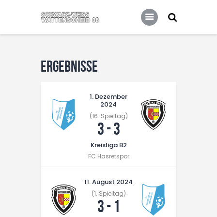
Home
Leitbild
Aktuelles
Verein
Ergebnisse
Senioren
1. Dezember
Junioren
2024
Unsere Partner
(16. Spieltag)
3
-
3
Kontakt
Kreisliga B2
Datenschutz / Impressum
FC Hasretspor
11. August 2024
(1. Spieltag)
3
-
1