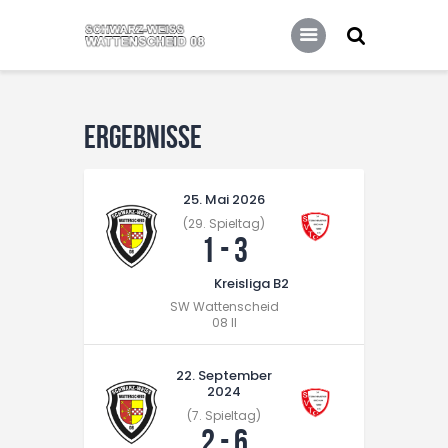
Home
Leitbild
Aktuelles
Verein
Ergebnisse
Senioren
25. Mai 2026
Junioren
(29. Spieltag)
Unsere Partner
1
-
3
Kontakt
Kreisliga B2
SW Wattenscheid
Datenschutz / Impressum
08 II
22. September
2024
(7. Spieltag)
2
-
6