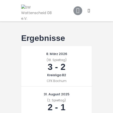
Home
Leitbild
Aktuelles
Verein
Ergebnisse
Senioren
Junioren
8. März 2026
Unsere Partner
(18. Spieltag)
3
-
2
Kontakt
Kreisliga B2
Datenschutz / Impressum
CFK Bochum
31. August 2025
(2. Spieltag)
2
-
1