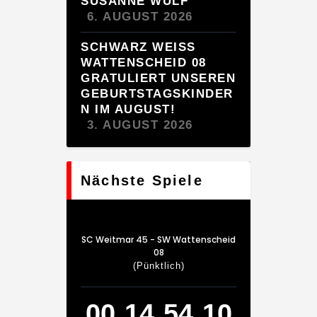
SUSANNE WULF
6. AUGUST 2026
SCHWARZ WEISS W
ATTENSCHEID 08 G
RATULIERT UNSEREN G
EBURTSTAGSKINDERN
IM AUGUST!
3. AUGUST 2026
Nächste Spiele
SC Weitmar 45 - SW Wattenscheid
08
(Pünktlich)
00
14
54
10