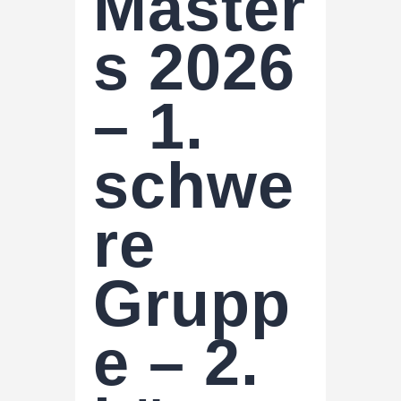
Master
s 2026
– 1.
schwe
re
Grupp
e – 2.