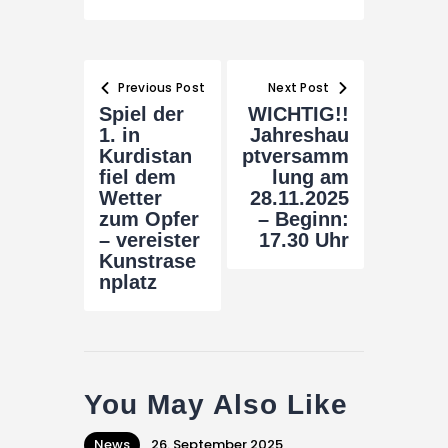
Beitragsnavigation
Previous Post
Next Post
Spiel der
WICHTIG!!
1. in
Jahreshau
Kurdistan
ptversamm
fiel dem
lung am
Wetter
28.11.2025
zum Opfer
– Beginn:
– vereister
17.30 Uhr
Kunstrase
nplatz
You May Also Like
News
26. September 2025