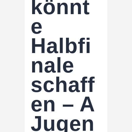
könnt
e
Halbfi
nale
schaff
en – A
Jugen