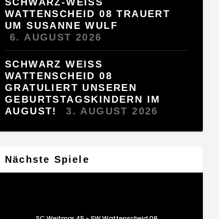
SCHWARZ-WEISS
WATTENSCHEID 08 TRAUERT
UM SUSANNE WULF
6. AUGUST 2026
SCHWARZ WEISS W
ATTENSCHEID 08 G
RATULIERT UNSEREN G
EBURTSTAGSKINDERN IM A
UGUST!
3. AUGUST 2026
Nächste Spiele
SC Weitmar 45 - SW Wattenscheid 08