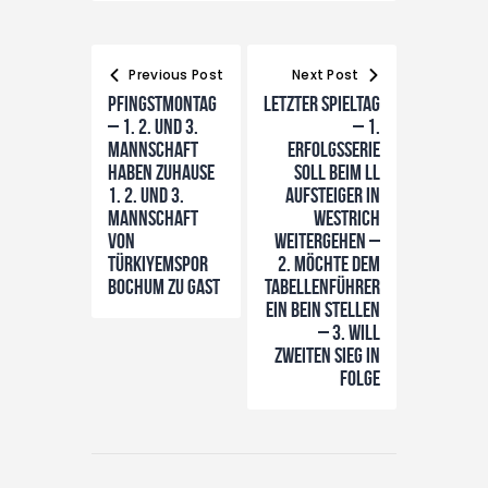
Beitragsnavigation
Previous Post
Next Post
Pfingstmontag
LETZTER SPIELTAG
– 1. 2. und 3.
– 1.
Mannschaft
Erfolgsserie
haben zuhause
soll beim LL
1. 2. und 3.
Aufsteiger in
Mannschaft
Westrich
von
weitergehen –
Türkiyemspor
2. möchte dem
Bochum zu Gast
Tabellenführer
ein Bein stellen
– 3. will
zweiten Sieg in
Folge