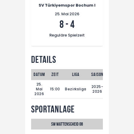
SV Türkiyemspor Bochum I
25. Mai 2026
8
-
4
Reguläre Spielzeit
Details
Datum
Zeit
Liga
Saison
Spieltag
Re
25.
2025-
29.
Mai
15:00
Bezirksliga
2026
Spieltag
2026
Sportanlage
SW Wattenscheid 08