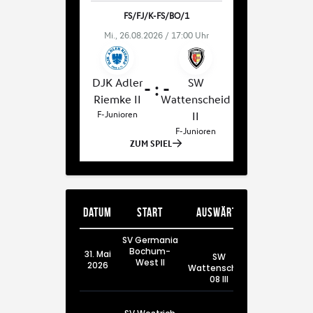
Datum
Start
Auswärts
SV Germania
Bochum-
31. Mai
SW
West II
2026
Wattenscheid
08 III