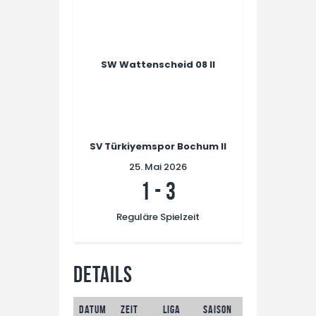
SW Wattenscheid 08 II
SV Türkiyemspor Bochum II
25. Mai 2026
1
-
3
Reguläre Spielzeit
Details
Datum
Zeit
Liga
Saison
Spieltag
Regu