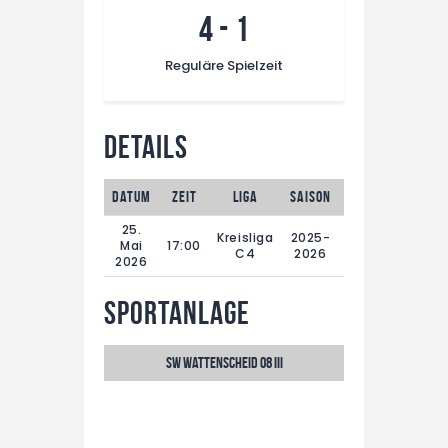
4
-
1
Reguläre Spielzeit
Details
Datum
Zeit
Liga
Saison
Spieltag
Regu
25.
Kreisliga
2025-
29.
Mai
17:00
C4
2026
Spieltag
2026
Sportanlage
SW Wattenscheid 08 III