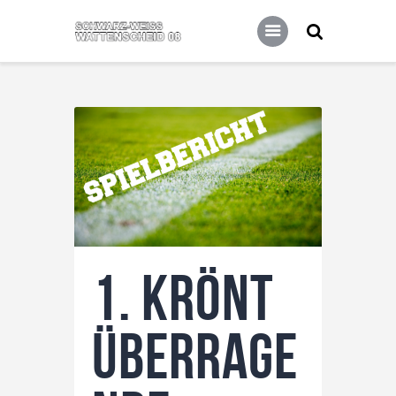
Home
Leitbild
Aktuelles
Verein
1. krönt
Senioren
Junioren
überrage
Unsere Partner
Kontakt