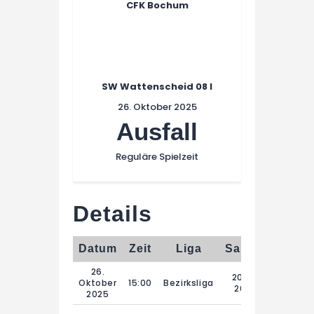
CFK Bochum
SW Wattenscheid 08 I
26. Oktober 2025
Ausfall
Reguläre Spielzeit
Details
Datum
Zeit
Liga
Saison
Regulä
26.
2025-
Oktober
15:00
Bezirksliga
2026
2025