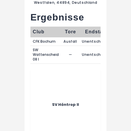
Westfalen, 44894, Deutschland
Ergebnisse
Club
Tore
Endstand
CFK Bochum
Ausfall
Unentschieden
SW
Wattenscheid
—
Unentschieden
08 I
SV Höntrop II