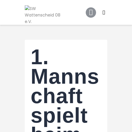
Home
Leitbild
Aktuelles
Verein
1.
Senioren
Junioren
Manns
Unsere Partner
Kontakt
chaft
Datenschutz / Impressum
spielt