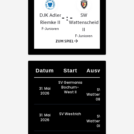
Datum
Start
Auswärts
SV Germania
Bochum-
31. Mai
SW
West II
2026
Wattenscheid
08 III
SV Westrich
31. Mai
SW
2026
Wattenscheid
08 I