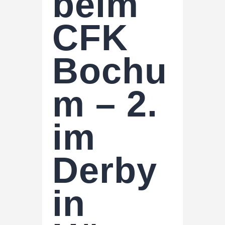
beim
CFK
Bochu
m – 2.
im
Derby
in