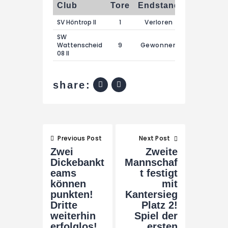
Club
Tore
Endstand
SV Höntrop II
1
Verloren
SW
Wattenscheid
9
Gewonnen
08 II
share:
Beitragsnavigation
Previous Post
Next Post
Zwei
Zweite
Dickebankt
Mannschaf
eams
t festigt
können
mit
punkten!
Kantersieg
Dritte
Platz 2!
weiterhin
Spiel der
erfolglos!
ersten