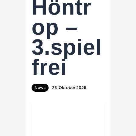
Höntr
op –
3.spiel
frei
News
23. Oktober 2025