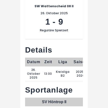
SW Wattenscheid 08 II
26. Oktober 2025
1
-
9
Reguläre Spielzeit
Details
Datum
Zeit
Liga
Saison
Regulär
26.
Kreisliga
2025-
Oktober
13:00
B2
2026
2025
Sportanlage
SV Höntrop II