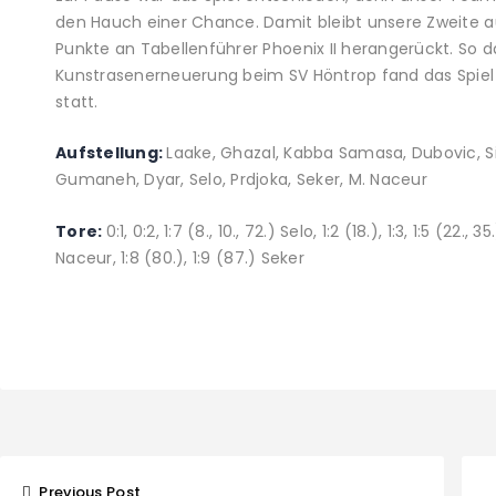
den Hauch einer Chance. Damit bleibt unsere Zweite auf
Punkte an Tabellenführer Phoenix II herangerückt. So d
Kunstrasenerneuerung beim SV Höntrop fand das Spiel
statt.
Aufstellung:
Laake, Ghazal, Kabba Samasa, Dubovic, Si
Gumaneh, Dyar, Selo, Prdjoka, Seker, M. Naceur
Tore:
0:1, 0:2, 1:7 (8., 10., 72.) Selo, 1:2 (18.), 1:3, 1:5 (22.,
Naceur, 1:8 (80.), 1:9 (87.) Seker
Beitragsnavigat
Previous Post