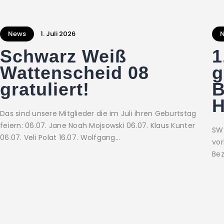
News
1. Juli 2026
Schwarz Weiß
1
Wattenscheid 08
g
gratuliert!
B
H
Das sind unsere Mitglieder die im Juli ihren Geburtstag
feiern: 06.07. Jane Noah Mojsowski 06.07. Klaus Kunter
SW 
06.07. Veli Polat 16.07. Wolfgang…
vor
Bez