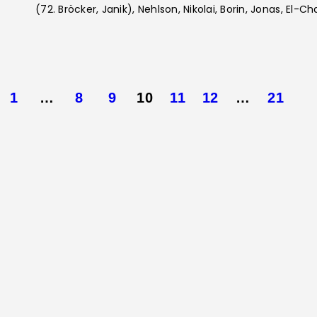
(72. Bröcker, Janik), Nehlson, Nikolai, Borin, Jonas, El-Ch
Seitennummerier
PAGE
1
…
PAGE
8
PAGE
9
PAGE
10
PAGE
11
PAGE
12
…
PAGE
21
der
Beiträge