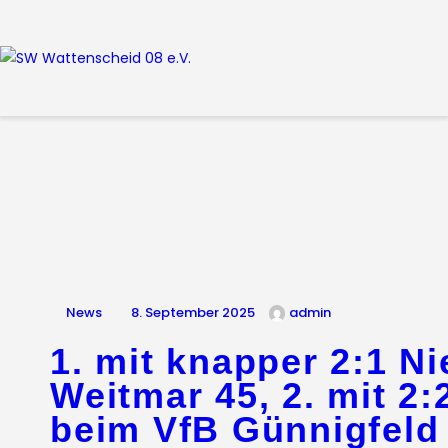
Home
Leitbild
Aktuelles
Verein
Senioren
Junioren
Unsere Partner
Kontakt
Datenschutz / Impressum
News
8. September 2025
admin
1. mit knapper 2:1 N
Weitmar 45, 2. mit 2
beim VfB Günnigfeld I